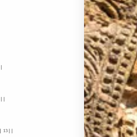
||
2||
| 13||