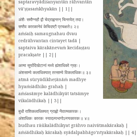
saptaravyādiśanyantān rāhvantān
vā’ṣṭasaṁkhyakān || 1||
अंशैः समौग्नहौ द्वौ चेद्‌राह्वन्तन्‌ चिन्तयेत्‌ तदा।
सप्तैव कारकानेवं केचिदष्टौ प्रचक्षते॥ २॥
aṁśaiḥ samaugnahau dvau
cedrāhvantan cintayet tadā |
saptaiva kārakānevaṁ kecidaṣṭau
pracakṣate || 2||
अत्मा सूर्यादिखेटानां मध्ये ह्यंशाधिको ग्रहः।
अंशसाम्ये कलाधिक्यात्‌ तत्साम्ये विकलाधिकः॥ ३॥
atmā sūryādikheṭānāṁ madhye
hyaṁśādhiko grahaḥ |
aṁśasāmye kalādhikyāt tatsāmye
vikalādhikaḥ || 3||
बुधौ राशिकलाधिक्यत्‌ ग्राह्वो नैवात्मकारकः।
अंशाधिकः कारकः स्यादल्पभागोऽन्त्यकारकः॥ ४॥
budhau rāśikalādhikyat grāhvo naivātmakārakaḥ |
aṁśādhikaḥ kārakaḥ syādalpabhāgo’ntyakārakaḥ || 4