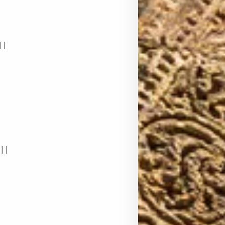
||
|
7||
|