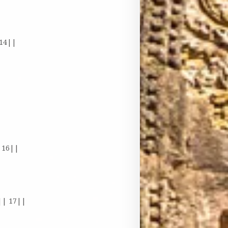
 14||
 16||
|| 17||