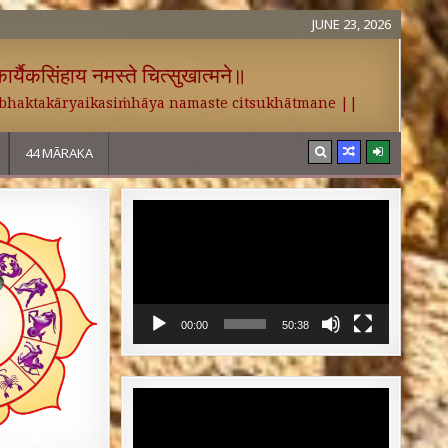
JUNE 23, 2026
र्यैकसिंहाय नमस्ते चित्सुखात्मने॥
 bhaktakāryaikasiṁhāya namaste citsukhātmane ||
44 MĀRAKA
Video
Player
00:00
50:38
Video
Player