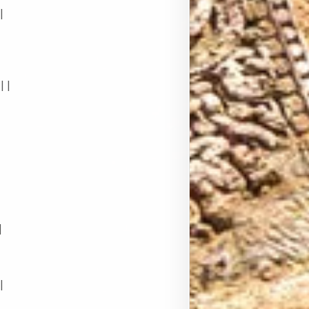
|
3||
|
|