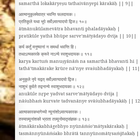
samarthā lokakāryeṣu tathaivānyepi kārakāḥ || 9||
आत्मानुकूलमेवात्र भवन्ति फलदायकः।
प्रतिकूले यथा भूपे सर्वेऽमात्यादयो द्विज॥ १०॥
ātmānukūlamevātra bhavanti phaladāyakaḥ |
pratikūle yathā bhūpe sarve’mātyādayo dvija || 10||
कर्य कर्तुं मनुष्यानां न समर्था भवन्ति हि।
तथाऽत्मकारके क्रूरे नाऽन्ये स्वशुभदायकः॥ ११॥
karya kartuṁ manuṣyānāṁ na samarthā bhavanti hi |
tathā’tmakārake krūre nā’nye svaśubhadāyakaḥ || 11
अनुकूले नृपे यद्वत्‌ सर्वेऽमात्यादयो द्विज।
नाशुभं कुर्वते तद्वनान्ये स्वाशुभदायकाः॥ १२॥
anukūle nṛpe yadvat sarve’mātyādayo dvija |
nāśubhaṁ kurvate tadvanānye svāśubhadāyakāḥ || 1
आत्माकारकभागेभ्यो न्यूनांशोऽमात्यकारकः।
तस्मान्न्यूनांशको भ्राता तन्न्यूनोमातृसंज्ञकः॥ १३॥
ātmākārakabhāgebhyo nyūnāṁśo’mātyakārakaḥ |
tasmānnyūnāṁśako bhrātā tannyūnomātṛsaṁjñakaḥ |