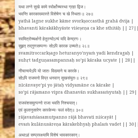
यथा लग्ने सुखे कामे स्वोर्क्षोच्चस्था ग्रहा द्विज।
भवन्ति कारकाख्यास्ते विशेषेण च खे स्थिताः॥ २७॥
yathā lagne sukhe kāme svorkṣoccasthā grahā dvija |
bhavanti kārakākhyāste viśeṣeṇa ca khe sthitāḥ || 27|
स्वमित्रोच्चर्क्षगो हेतुरन्योऽन्यं यदि केन्द्रगः।
सुहृत्‌ तद्‌गुणसम्पन्नः सोऽपि कारक उच्यते॥ २८॥
svamitroccarkṣago heturanyo’nyaṁ yadi kendragaḥ |
suhṛt tadguṇasampannaḥ so’pi kāraka ucyate || 28||
नीचान्वयेऽपि यो जातः विद्यमाने च कारके।
सोऽपि राजमनो विप्र धनवान्‌ सुखसंयुतः॥ २९॥
nīcānvaye’pi yo jātaḥ vidyamāne ca kārake |
so’pi rājamano vipra dhanavān sukhasaṁyutaḥ || 29|
राजवंशसमुत्पन्नो राजा भवति निश्चयात्‌।
एवं कुलानुसारेण कारकेभ्यः फलं वदेत्‌॥ ३०॥
rājavaṁśasamutpanno rājā bhavati niścayāt |
evaṁ kulānusāreṇa kārakebhyaḥ phalaṁ vadet || 30|
अथाऽहं सम्प्रवक्ष्यामि विशेषं भावकारकान्‌।