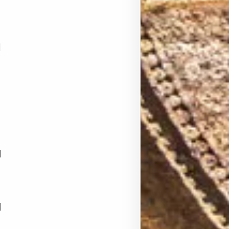
|
|
|