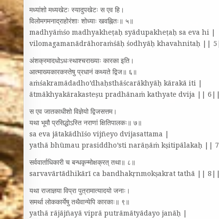
मध्यांशो मध्यखेटः स्यादुपखेटः स एव हि।
विलोमगमनाद्राहोरंशाः शोध्याः खवह्नितः॥ ५॥
madhyāṁśo madhyakheṭaḥ syādupakheṭaḥ sa eva hi |
vilomagamanādrāhoraṁśāḥ śodhyāḥ khavahnitaḥ || 5
अंशक्रमादधोऽधःस्थाश्चराख्याः कारका इति।
आत्माख्यकारकस्तेषु प्रधानं कथ्यते द्विज॥ ६॥
aṁśakramādadho’dhaḥsthāścarākhyāḥ kārakā iti |
ātmākhyakārakasteṣu pradhānaṁ kathyate dvija || 6|
स एव जातकाधीशो विज्ञेयो द्विजसत्तम।
यथा भूमौ प्रसिद्धोऽस्ति नराणां क्षितिपालकः॥ ७॥
sa eva jātakādhīśo vijñeyo dvijasattama |
yathā bhūmau prasiddho’sti narāṇāṁ kṣitipālakaḥ || 
सर्ववार्ताधिकारी च बन्धकृन्मोक्षक्रत्‌ तथा॥ ८॥
sarvavārtādhikārī ca bandhakṛnmokṣakrat tathā || 8|
यथा राजाज्ञया विप्रा पुत्रामात्यादयो जनाः।
समर्था लोककार्येषु तथैवान्येपि कारकाः॥ ९॥
yathā rājājñayā viprā putrāmātyādayo janāḥ |