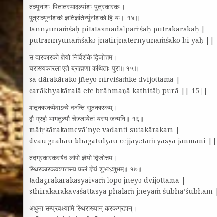
तन्न्यूनांशः पितातस्मादल्पांशः पुत्रकारकः।
पुत्रान्न्यूनांशको ज्ञतिर्ज्ञातेर्न्यूनांशको हि यः॥ १४॥
tannyūnāṁśaḥ pitātasmādalpāṁśaḥ putrakārakaḥ |
putrānnyūnāṁśako jñatirjñāternyūnāṁśako hi yaḥ ||
स दारकारको ज्ञेयो निर्विशंके द्विजोत्तम।
चराख्यकारला एते ब्राह्मणा कथिताः पुरा॥ १५॥
sa dārakārako jñeyo nirviśaṁke dvijottama |
carākhyakāralā ete brāhmaṇā kathitāḥ purā || 15||
मातृकारकमेवाऽन्ये वदन्ति सुतकारकम्‌।
द्वौ ग्रहौ भागतुल्यौ चेज्जायेतां यस्य जन्मनि॥ १६॥
mātṛkārakamevā’nye vadanti sutakārakam |
dvau grahau bhāgatulyau cejjāyetāṁ yasya janmani ||
तदग्रकारकस्यैवं लोपो ज्ञेयो द्विजोत्तम।
स्थिरकारकवशात्तस्य फलं ज्ञेयं शुभाऽशुभम्‌॥ १७॥
tadagrakārakasyaivaṁ lopo jñeyo dvijottama |
sthirakārakavaśāttasya phalaṁ jñeyaṁ śubhā’śubham 
अधुना सम्प्रवक्ष्यामि स्थिराख्यान्‌ करकग्रहान्‌।