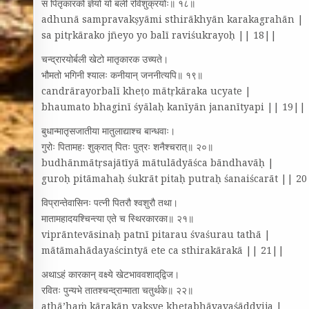
स पितृकारको ज्ञेयो यो बली रविशुक्रयोः॥ १८॥
adhunā sampravakṣyāmi sthirākhyān karakagrahān |
sa pitṛkārako jñeyo yo balī raviśukrayoḥ || 18||
चन्द्रारयोर्बली खेटो मातृकारक उच्यते।
भौमतो भगिनी श्यालः कनीयान्‌ जननीत्यपि॥ १९॥
candrārayorbalī kheṭo mātṛkāraka ucyate |
bhaumato bhaginī śyālaḥ kanīyān jananītyapi || 19||
बुधान्मातृसजातीया मातुलाद्याश्च बान्धवाः।
गुरोः पितामहः शुक्रात्‌ पितः पुत्रः शनैश्चरात्‌॥ २०॥
budhānmātṛsajātīyā mātulādyāśca bāndhavāḥ |
guroḥ pitāmahaḥ śukrāt pitaḥ putraḥ śanaiścarāt || 2
विप्रान्तेवासिनः पत्नी पितरौ श्वशुरौ तथा।
मातामहादयश्चिन्त्या एते च स्थिरकारका॥ २१॥
viprāntevāsinaḥ patnī pitarau śvaśurau tathā |
mātāmahādayaścintyā ete ca sthirakārakā || 21||
अथाऽहं कारकान्‌ वक्ष्ये खेटभाववशाद्‌द्विज।
रवितः पुन्यभे तातश्चन्द्रान्माता चतुर्थके॥ २२॥
athā’haṁ kārakān vakṣye kheṭabhāvavaśāddvija |