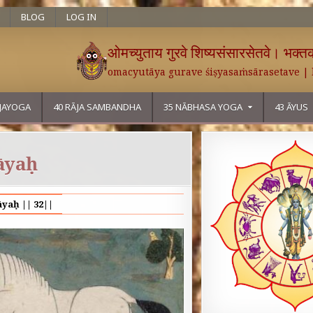
BLOG
LOG IN
ओमच्युताय गुरवे शिष्यसंसारसेतवे। भक्तका
omacyutāya gurave śiṣyasaṁsārasetave |
ĀJAYOGA
40 RĀJA SAMBANDHA
35 NĀBHASA YOGA
43 ĀYUS
āyaḥ
āyaḥ || 32||