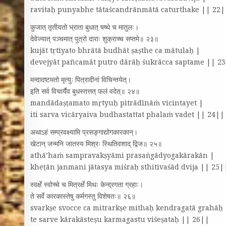
ravitaḥ punyabhe tātaścandrānmātā caturthake || 22|
कुजात्‌ तृतीयतो भ्राता बुधात्‌ षष्थे च मातुलः।
देवेज्यात्‌ पञ्चमात्‌ पुत्रो दाराः शुक्राच्च सप्तमे॥ २३॥
kujāt tṛtīyato bhrātā budhāt ṣaṣthe ca mātulaḥ |
devejyāt pañcamāt putro dārāḥ śukrācca saptame || 2
मन्दादष्टमतो मृत्युः पित्रादीनां विचिन्तयेत्‌।
इति सर्व विचार्यैव बुधस्तत्तत्‌ फलं वदेत्‌॥ २४॥
mandādaṣṭamato mṛtyuḥ pitrādīnāṁ vicintayet |
iti sarva vicāryaiva budhastattat phalaṁ vadet || 24||
अथाऽहं सम्प्रवक्ष्यामि प्रसङ्गाद्योगकारकान्‌।
खेटान्‌ जन्मनि जातस्य मिश्रः स्थितिवशाद्‌ द्विज॥ २५॥
athā’haṁ sampravakṣyāmi prasaṅgādyogakārakān |
kheṭān janmani jātasya miśraḥ sthitivaśād dvija || 25|
स्वर्क्षे स्वोच्चे च मित्रर्क्षे मिथः केन्द्रगता ग्रहाः।
ते सर्वे कारकास्तेषु कर्मगस्तु विशेषतः॥ २६॥
svarkṣe svocce ca mitrarkṣe mithaḥ kendragatā grahāḥ 
te sarve kārakāsteṣu karmagastu viśeṣataḥ || 26||