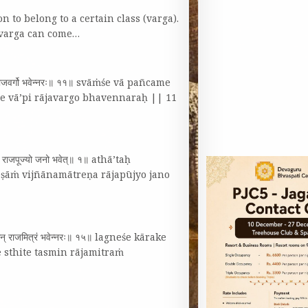
n to belong to a certain class (varga).
avarga can come…
दे वाऽपि राजवर्गो भवेन्नरः॥ ११॥ svāṁśe vā pañcame
de vā’pi rājavargo bhavennaraḥ || 11
त्रेण राजपूज्यो जनो भवेत्‌॥ १॥ athā’taḥ
eṣāṁ vijñānamātreṇa rājapūjyo jano
 तस्मिन्‌ राजमित्रं भवेन्नरः॥ १५॥ lagneśe kārake
 sthite tasmin rājamitraṁ