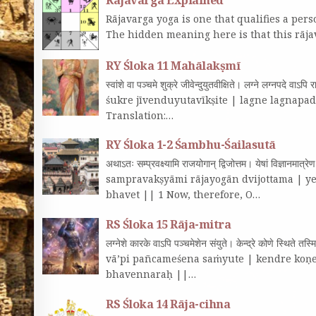
Rājavarga yoga is one that qualifies a perso
The hidden meaning here is that this rāj
RY Śloka 11 Mahālakṣmī
स्वांशे वा पञ्चमे शुक्रे जीवेन्दुयुतवीक्षिते। लग्ने लग्नप
śukre jīvenduyutavīkṣite | lagne lagnapa
Translation:…
RY Śloka 1-2 Śambhu-Śailasutā
अथाऽतः सम्प्रवक्ष्यामि राजयोगान्‌ द्विजोत्तम। येषां विज्ञानमा
sampravakṣyāmi rājayogān dvijottama | y
bhavet || 1 Now, therefore, O…
RS Śloka 15 Rāja-mitra
लग्नेशे कारके वाऽपि पञ्चमेशेन संयुते। केन्द्रे कोणे स्थिते
vā’pi pañcameśena saṁyute | kendre koṇe
bhavennaraḥ ||…
RS Śloka 14 Rāja-cihna