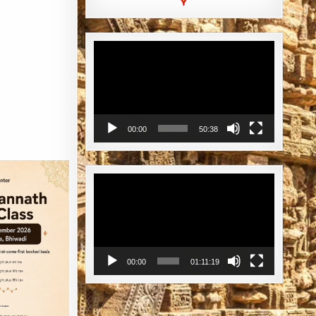
Video
Player
00:00
50:38
Video
Player
00:00
01:11:19