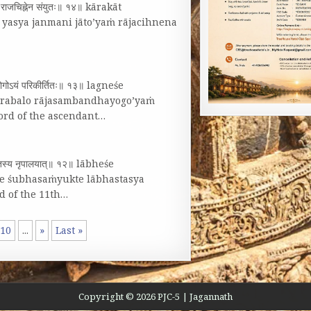
ोऽयं राजचिह्नेन संयुतः॥ १४॥ kārakāt
 yasya janmani jāto’yaṁ rājacihnena
न्धयोगोऽयं परिकीर्तितः॥ १३॥ lagneśe
 prabalo rājasambandhayogo’yaṁ
lord of the ascendant…
ाभस्तस्य नृपालयात्‌॥ १२॥ lābheśe
ke śubhasaṁyukte lābhastasya
d of the 11th…
10
...
»
Last »
Copyright © 2026 PJC-5 | Jagannath