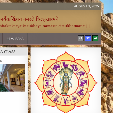
AUGUST 3, 2026
र्यैकसिंहाय नमस्ते चित्सुखात्मने॥
 bhaktakāryaikasiṁhāya namaste citsukhātmane ||
44 MĀRAKA
NA CLASS
26