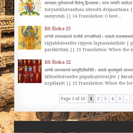
कारकात्‌ तुर्यंभावस्थौ सितेन्दू द्विजसत्तम। यस्य जन्मनि जात
turyaṁbhāvasthau sitendū dvijasattama |
saṁyutaḥ || 14 Translation: O best…
RS Śloka 13
लग्नेशे राज्यभावस्थे राज्येशे लग्नसंस्थिते। प्रबलो राजसम्ब
rājyabhāvasthe rājyeśe lagnasaṁsthite |
parikīrtitaḥ || 13 Translation: When the 
RS Śloka 12
लाभेशे लाभभावस्थे पापदृष्टिविवर्जिते। कारके शुभसंयुक्ते ल
lābhabhāvasthe pāpadṛṣṭivivarjite | kāra
nṛpālayāt || 12 Translation: When the lor
Page 1 of 10
1
2
3
4
5
...