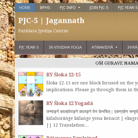
HOME
BPHS
PJC INFO
JOIN PJC-5
PJC YEAR-5
PJC-5 | Jagannath
Parāśara Jyotiṣa Course
PJC YEAR-5
36 VIVIDHA YOGA
ATMAVIDYĀ
39 R
OṀ GURAVE NAM
RY Śloka 12-15
Śloka 12-15 are one block focused on the 
implications. Please go through them in th
RY Śloka 12 Yogadā
जन्माङ्गे कालहोराङ्गे कालङ्गे येन केनचित्‌। एकग्रहेण सन्
kālahorāṅge kālaṅge yena kenacit | ekagr
|| 12 Translation:…
Rājavarga Explained