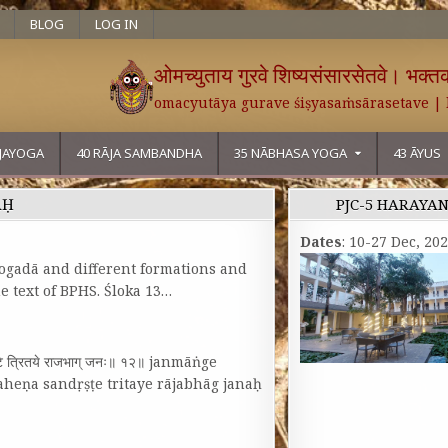
BLOG
LOG IN
ओमच्युताय गुरवे शिष्यसंसारसेतवे। भक्तका
omacyutāya gurave śiṣyasaṁsārasetave |
ĀJAYOGA
40 RĀJA SAMBANDHA
35 NĀBHASA YOGA
43 ĀYUS
AḤ
PJC-5 HARAYA
Dates
: 10-27 Dec, 20
yogadā and different formations and
e text of BPHS. Śloka 13…
दृष्टे त्रितये राजभाग्‌ जनः॥ १२॥ janmāṅge
aheṇa sandṛṣṭe tritaye rājabhāg janaḥ